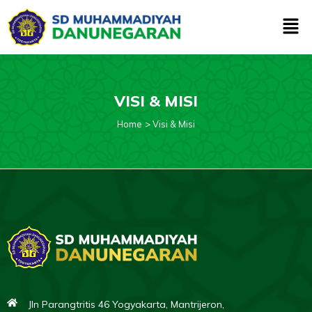
Skip
Men
to
content
VISI & MISI
Home
Visi & Misi
Jln Parangtritis 46 Yogyakarta, Mantrijeron,